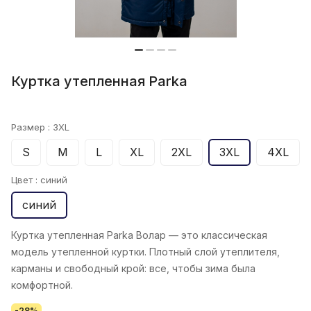
Куртка утепленная Parka
Размер :
3XL
S
M
L
XL
2XL
3XL
4XL
Цвет :
синий
синий
Куртка утепленная Parka Волар
— это классическая
модель утепленной куртки. Плотный слой утеплителя,
карманы и свободный крой: все, чтобы зима была
комфортной.
-28%