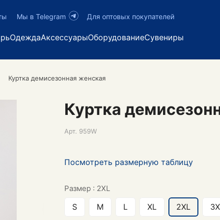
ты
Мы в Telegram
Для оптовых покупателей
арь
Одежда
Аксессуары
Оборудование
Сувениры
Куртка демисезонная женская
Куртка демисезон
Арт.
959W
Посмотреть размерную таблицу
Размер :
2XL
S
M
L
XL
2XL
3X