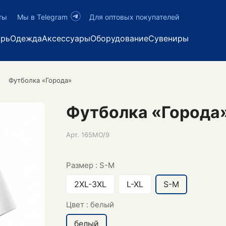
ты
Мы в Telegram
Для оптовых покупателей
арь
Одежда
Аксессуары
Оборудование
Сувениры
Футболка «Города»
Футболка «Города
Арт.
165MO/9
Размер :
S-M
2XL-3XL
L-XL
S-M
Цвет :
белый
белый