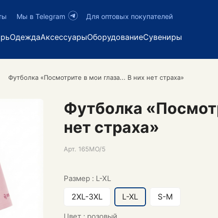
ты
Мы в Telegram
Для оптовых покупателей
арь
Одежда
Аксессуары
Оборудование
Сувениры
Футболка «Посмотрите в мои глаза... В них нет страха»
Футболка «Посмотри
нет страха»
Арт.
165MO/5
Размер :
L-XL
2XL-3XL
L-XL
S-M
Цвет :
розовый