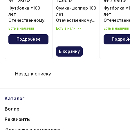
от 1 250 ₽
1 490 ₽
от 2 950 ₽
Футболка «100
Сумка-шоппер 100
Футболка «
лет
лет
лет
Отечественному
Отечественному
Отечествен
волейболу»
волейболу
волейболу»
Есть в наличии
Есть в наличии
Есть в наличии
Подробнее
Подроб
В корзину
Назад к списку
Каталог
Волар
Реквизиты
Доставка и самовывоз