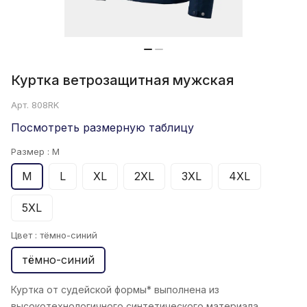
Куртка ветрозащитная мужская
Арт.
808RK
Посмотреть размерную таблицу
Размер :
M
M
L
XL
2XL
3XL
4XL
5XL
Цвет :
тёмно-синий
тёмно-синий
Куртка от судейской формы* выполнена из
высокотехнологичного синтетического материала.