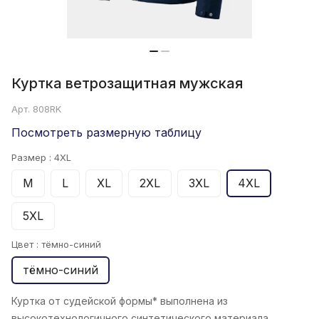
Куртка ветрозащитная мужская
Арт.
808RK
Посмотреть размерную таблицу
Размер :
4XL
M
L
XL
2XL
3XL
4XL
5XL
Цвет :
тёмно-синий
тёмно-синий
Куртка от судейской формы* выполнена из
высокотехнологичного синтетического материала.