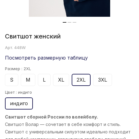
Свитшот женский
Арт.
448W
Посмотреть размерную таблицу
Размер :
2XL
S
M
L
XL
2XL
3XL
Цвет :
индиго
индиго
Свитшот сборной России по волейболу.
Свитшот Волар
— сочетает в себе комфорт и стиль.
Свитшот с универсальным силуэтом идеально подходит