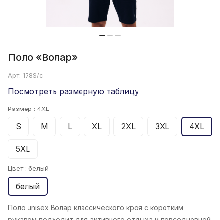
Поло «Волар»
Арт.
178S/c
Посмотреть размерную таблицу
Размер :
4XL
S
M
L
XL
2XL
3XL
4XL
5XL
Цвет :
белый
белый
Поло unisex Волар классического кроя с коротким
рукавом подходит для активного отдыха и повседневной