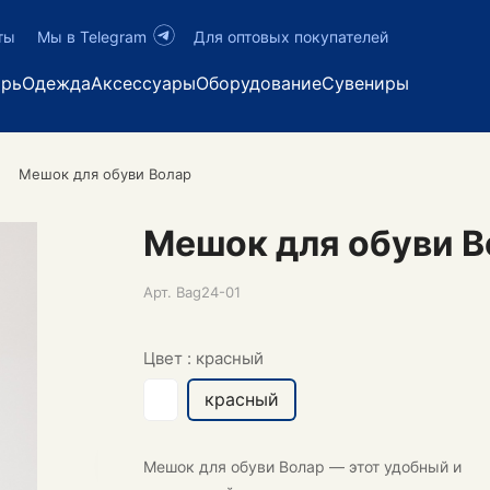
ты
Мы в Telegram
Для оптовых покупателей
арь
Одежда
Аксессуары
Оборудование
Сувениры
Мешок для обуви Волар
Мешок для обуви В
Арт.
Bag24-01
Цвет :
красный
красный
Мешок для обуви Волар
— этот удобный и