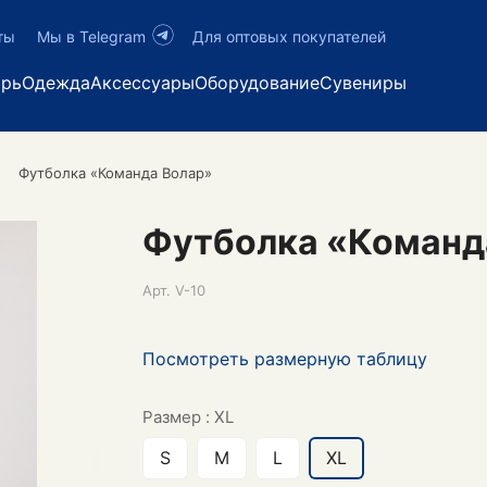
ты
Мы в Telegram
Для оптовых покупателей
арь
Одежда
Аксессуары
Оборудование
Сувениры
Футболка «Команда Волар»
Футболка «Команд
Арт.
V-10
Посмотреть размерную таблицу
Размер :
XL
S
M
L
XL