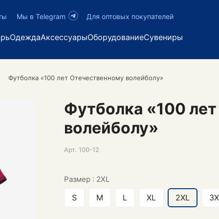
ты
Мы в Telegram
Для оптовых покупателей
арь
Одежда
Аксессуары
Оборудование
Сувениры
Футболка «100 лет Отечественному волейболу»
Футболка «100 лет
волейболу»
Арт.
100-12
Размер :
2XL
S
M
L
XL
2XL
3X