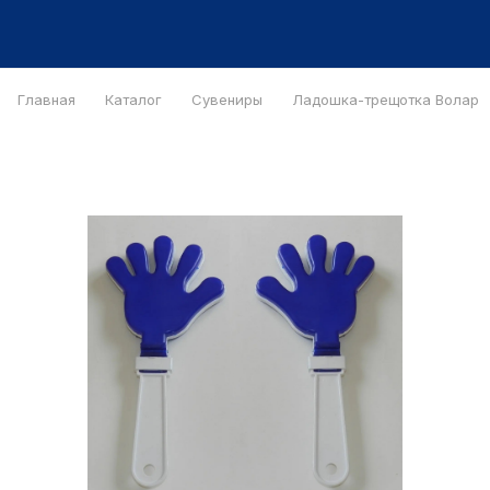
Главная
Каталог
Сувениры
Ладошка-трещотка Волар