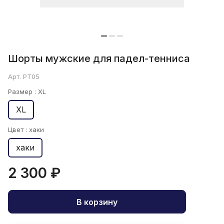
Шорты мужские для падел-тенниса
Арт.
РТ05
Размер :
XL
XL
Цвет :
хаки
хаки
2 300 ₽
В корзину