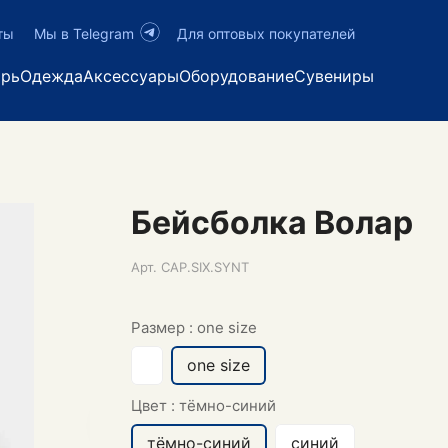
ты
Мы в Telegram
Для оптовых покупателей
арь
Одежда
Аксессуары
Оборудование
Сувениры
Бейсболка Волар
Арт.
CAP.SIX.SYNT
Размер :
one size
one size
Цвет :
тёмно-синий
тёмно-синий
синий