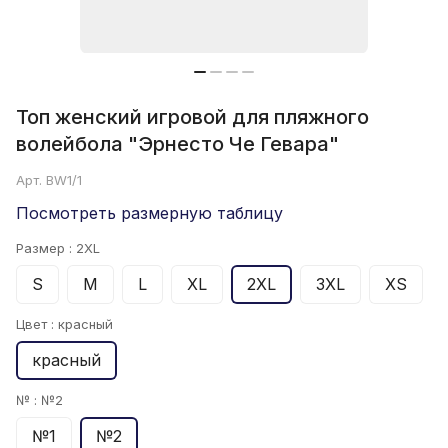
Топ женский игровой для пляжного
волейбола "Эрнесто Че Гевара"
Арт.
BW1/1
Посмотреть размерную таблицу
Размер :
2XL
S
M
L
XL
2XL
3XL
XS
Цвет :
красный
красный
№ :
№2
№1
№2