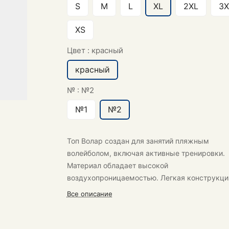
S
M
L
XL
2XL
3X
XS
Цвет :
красный
красный
№ :
№2
№1
№2
Топ Волар создан для занятий пляжным
волейболом, включая активные тренировки.
Материал обладает высокой
воздухопроницаемостью. Легкая конструкци
обеспечивает комфорт даже в жаркую погод
Все описание
во время напряженных игр!