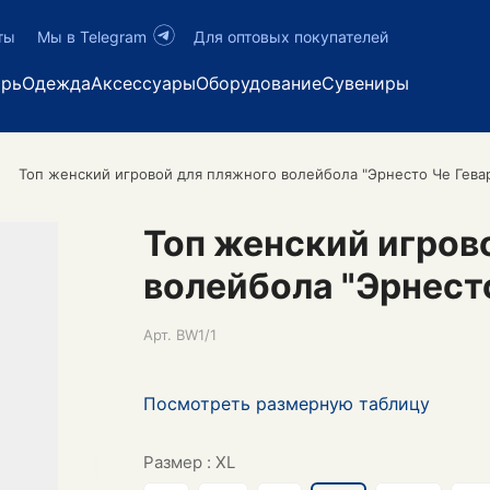
ты
Мы в Telegram
Для оптовых покупателей
арь
Одежда
Аксессуары
Оборудование
Сувениры
Топ женский игровой для пляжного волейбола "Эрнесто Че Гева
Топ женский игров
волейбола "Эрнесто
Арт.
BW1/1
Посмотреть размерную таблицу
Размер :
XL