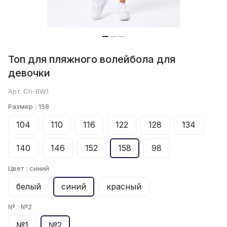
Топ для пляжного волейбола для
девочки
Арт.
Ch-BW1
Размер :
158
104
110
116
122
128
134
140
146
152
158
98
Цвет :
синий
белый
синий
красный
№ :
№2
№1
№2