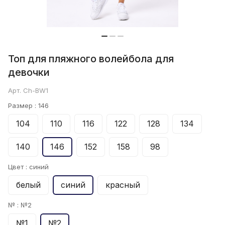
Топ для пляжного волейбола для
девочки
Арт.
Ch-BW1
Размер :
146
104
110
116
122
128
134
140
146
152
158
98
Цвет :
синий
белый
синий
красный
№ :
№2
№1
№2