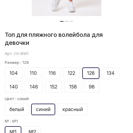
Топ для пляжного волейбола для
девочки
Арт.
Ch-BW1
Размер :
128
104
110
116
122
128
134
140
146
152
158
98
Цвет :
синий
белый
синий
красный
№ :
№1
№1
№2