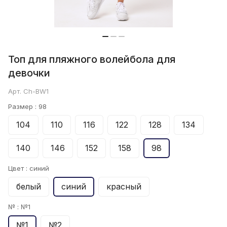
Топ для пляжного волейбола для
девочки
Арт.
Ch-BW1
Размер :
98
104
110
116
122
128
134
140
146
152
158
98
Цвет :
синий
белый
синий
красный
№ :
№1
№1
№2