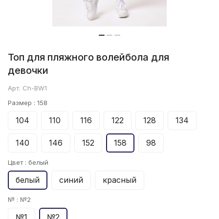
Топ для пляжного волейбола для
девочки
Арт.
Ch-BW1
Размер :
158
104
110
116
122
128
134
140
146
152
158
98
Цвет :
белый
белый
синий
красный
№ :
№2
№1
№2