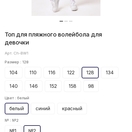
Топ для пляжного волейбола для
девочки
Арт.
Ch-BW1
Размер :
128
104
110
116
122
128
134
140
146
152
158
98
Цвет :
белый
белый
синий
красный
№ :
№2
№1
№2