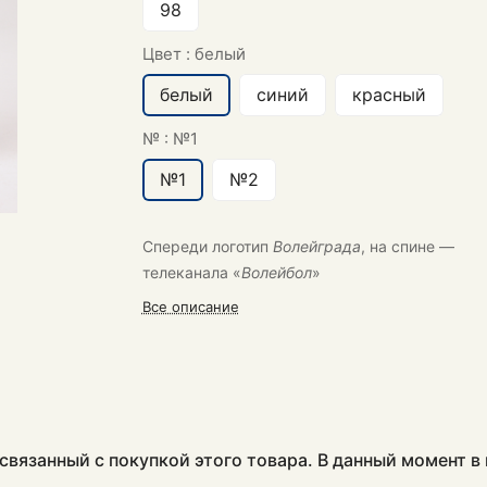
98
Цвет :
белый
белый
синий
красный
№ :
№1
№1
№2
Спереди логотип
Волейграда
, на спине —
телеканала «
Волейбол
»
Все описание
связанный с покупкой этого товара. В данный момент 