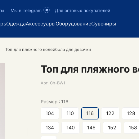
ты
Мы в Telegram
Для оптовых покупателей
арь
Одежда
Аксессуары
Оборудование
Сувениры
Топ для пляжного волейбола для девочки
Топ для пляжного 
Арт.
Ch-BW1
Размер :
116
104
110
116
122
128
134
140
146
152
158