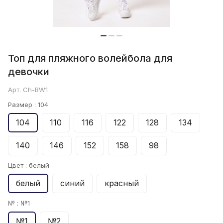
Топ для пляжного волейбола для
девочки
Арт.
Ch-BW1
Размер :
104
104
110
116
122
128
134
140
146
152
158
98
Цвет :
белый
белый
синий
красный
№ :
№1
№1
№2