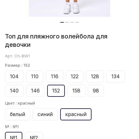
Топ для пляжного волейбола для
девочки
Арт.
Ch-BW1
Размер :
152
104
110
116
122
128
134
140
146
152
158
98
Цвет :
красный
белый
синий
красный
№ :
№1
№1
№2