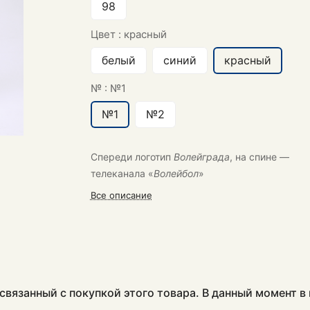
98
Цвет :
красный
белый
синий
красный
№ :
№1
№1
№2
Спереди логотип
Волейграда
, на спине —
телеканала «
Волейбол
»
Все описание
связанный с покупкой этого товара. В данный момент 