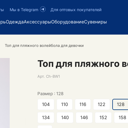
ты
Мы в Telegram
Для оптовых покупателей
арь
Одежда
Аксессуары
Оборудование
Сувениры
Топ для пляжного волейбола для девочки
Топ для пляжного 
Арт.
Ch-BW1
Размер :
128
104
110
116
122
128
134
140
146
152
158