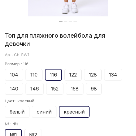
Топ для пляжного волейбола для
девочки
Арт.
Ch-BW1
Размер :
116
104
110
116
122
128
134
140
146
152
158
98
Цвет :
красный
белый
синий
красный
№ :
№1
№1
№2