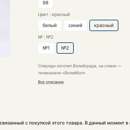
98
Цвет :
красный
белый
синий
красный
№ :
№2
№1
№2
Спереди логотип
Волейграда
, на спине —
телеканала «
Волейбол
»
Все описание
связанный с покупкой этого товара. В данный момент 