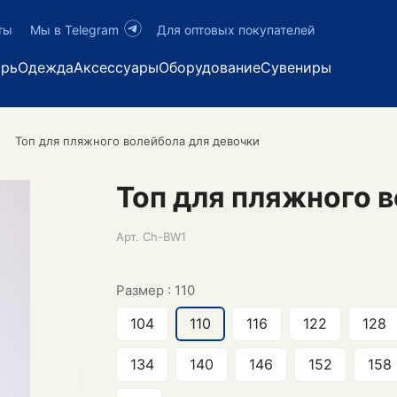
ты
Мы в Telegram
Для оптовых покупателей
арь
Одежда
Аксессуары
Оборудование
Сувениры
Топ для пляжного волейбола для девочки
Топ для пляжного 
Арт.
Ch-BW1
Размер :
110
104
110
116
122
128
134
140
146
152
158