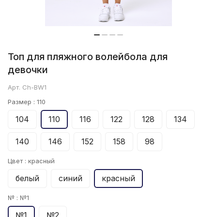
Топ для пляжного волейбола для
девочки
Арт.
Ch-BW1
Размер :
110
104
110
116
122
128
134
140
146
152
158
98
Цвет :
красный
белый
синий
красный
№ :
№1
№1
№2