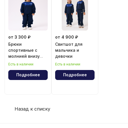
от 3 300 ₽
от 4 900 ₽
Брюки
Свитшот для
спортивные с
мальчика и
молнией внизу
девочки
для мальчика и
Есть в наличии
Есть в наличии
девочки
Подробнее
Подробнее
Назад к списку