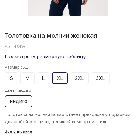
Толстовка на молнии женская
Арт.
434W
Посмотреть размерную таблицу
Размер :
XL
S
M
L
XL
2XL
3XL
Цвет :
индиго
индиго
Толстовка на молнии Волар
станет прекрасным подарком
для любой женщины, ценящей комфорт и стиль.
Все описание