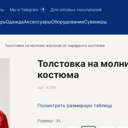
ты
Мы в Telegram
Для оптовых покупателей
арь
Одежда
Аксессуары
Оборудование
Сувениры
Толстовка на молнии женская от парадного костюма
Толстовка на молн
костюма
Арт.
431W
Посмотреть размерную таблицу
Размер :
XL