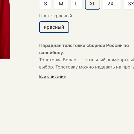
S
M
L
XL
2XL
3X
Цвет :
красный
красный
Парадная толстовка сборной России по
волейболу.
Толстовка
Волар
— стильный, комфортны
выбор. Толстовку можно надевать на прог
или на тренировку.
Все описание