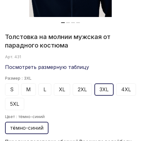
Толстовка на молнии мужская от
парадного костюма
Арт.
431
Посмотреть размерную таблицу
Размер :
3XL
S
M
L
XL
2XL
3XL
4XL
5XL
Цвет :
тёмно-синий
тёмно-синий