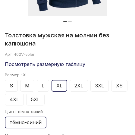
Толстовка мужская на молнии без
капюшона
Арт.
402V-volar
Посмотреть размерную таблицу
Размер :
XL
S
M
L
XL
2XL
3XL
XS
4XL
5XL
Цвет :
тёмно-синий
тёмно-синий