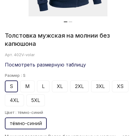
Толстовка мужская на молнии без
капюшона
Арт.
402V-volar
Посмотреть размерную таблицу
Размер :
S
S
M
L
XL
2XL
3XL
XS
4XL
5XL
Цвет :
тёмно-синий
тёмно-синий