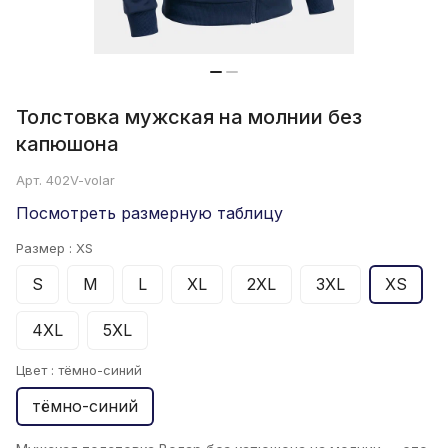
Толстовка мужская на молнии без
капюшона
Арт.
402V-volar
Посмотреть размерную таблицу
Размер :
XS
S
M
L
XL
2XL
3XL
XS
4XL
5XL
Цвет :
тёмно-синий
тёмно-синий