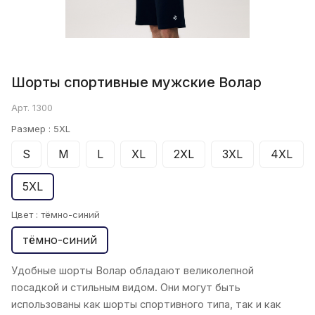
Шорты спортивные мужские Волар
Арт.
1300
Размер :
5XL
S
M
L
XL
2XL
3XL
4XL
5XL
Цвет :
тёмно-синий
тёмно-синий
Удобные шорты Волар
обладают великолепной
посадкой и стильным видом.
Они могут быть
использованы как шорты спортивного типа, так и как