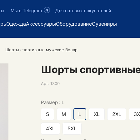
ты
Мы в Telegram
Для оптовых покупателей
арь
Одежда
Аксессуары
Оборудование
Сувениры
Шорты спортивные мужские Волар
Шорты спортивные
Арт.
1300
Размер :
L
S
M
L
XL
2XL
3X
4XL
5XL