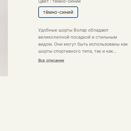
Цвет :
тёмно-синий
тёмно-синий
Удобные шорты Волар
обладают
великолепной посадкой и стильным
видом.
Они могут быть использованы как
шорты спортивного типа, так и как
повседневная одежда.
Все описание