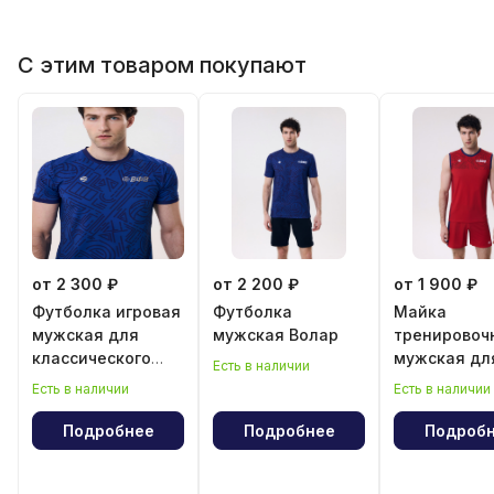
С этим товаром покупают
от 2 300 ₽
от 2 200 ₽
от 1 900 ₽
Футболка игровая
Футболка
Майка
мужская для
мужская Волар
тренировоч
классического
мужская дл
Есть в наличии
волейбола
классическ
Есть в наличии
Есть в наличии
волейбола
Подробнее
Подробнее
Подроб