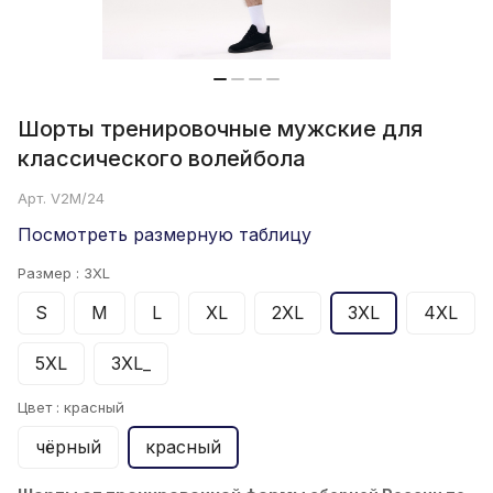
Шорты тренировочные мужские для
классического волейбола
Арт.
V2M/24
Посмотреть размерную таблицу
Размер :
3XL
S
M
L
XL
2XL
3XL
4XL
5XL
3XL_
Цвет :
красный
чёрный
красный