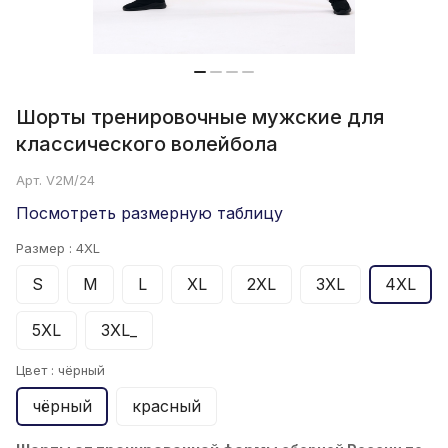
Шорты тренировочные мужские для
классического волейбола
Арт.
V2M/24
Посмотреть размерную таблицу
Размер :
4XL
S
M
L
XL
2XL
3XL
4XL
5XL
3XL_
Цвет :
чёрный
чёрный
красный