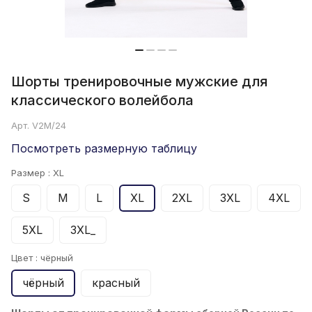
Шорты тренировочные мужские для
классического волейбола
Арт.
V2M/24
Посмотреть размерную таблицу
Размер :
XL
S
M
L
XL
2XL
3XL
4XL
5XL
3XL_
Цвет :
чёрный
чёрный
красный