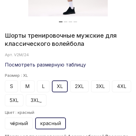
Шорты тренировочные мужские для
классического волейбола
Арт.
V2M/24
Посмотреть размерную таблицу
Размер :
XL
S
M
L
XL
2XL
3XL
4XL
5XL
3XL_
Цвет :
красный
чёрный
красный