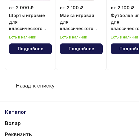
от 2 000 ₽
от 2 100 ₽
от 2 100 ₽
Шорты игровые
Майка игровая
Футболка и
для
для
для
классического
классического
классическ
волейбола для
волейбола для
волейбола 
Есть в наличии
Есть в наличии
Есть в наличии
девочки
девочки
мальчика
Подробнее
Подробнее
Подроб
Назад к списку
Каталог
Волар
Реквизиты