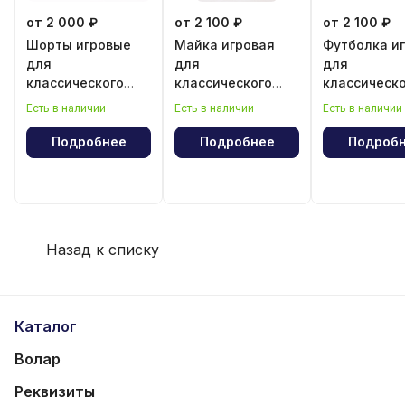
от 2 000 ₽
от 2 100 ₽
от 2 100 ₽
Шорты игровые
Майка игровая
Футболка и
для
для
для
классического
классического
классическ
волейбола для
волейбола для
волейбола 
Есть в наличии
Есть в наличии
Есть в наличии
девочки
девочки
мальчика
Подробнее
Подробнее
Подроб
Назад к списку
Каталог
Волар
Реквизиты