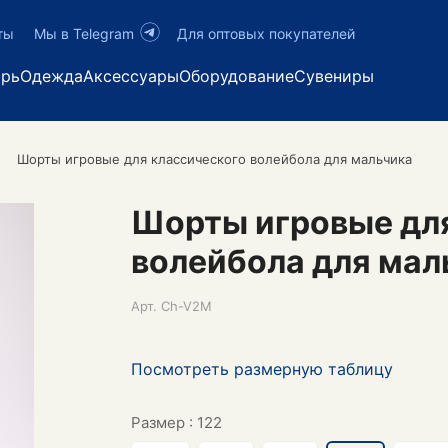
ты
Мы в Telegram
Для оптовых покупателей
арь
Одежда
Аксессуары
Оборудование
Сувениры
Шорты игровые для классического волейбола для мальчика
Шорты игровые дл
волейбола для мал
Арт.
Ch-V2M
Посмотреть размерную таблицу
Размер :
122