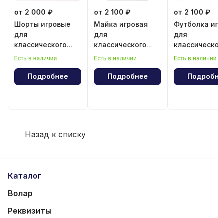
от 2 000 ₽
от 2 100 ₽
от 2 100 ₽
Шорты игровые
Майка игровая
Футболка и
для
для
для
классического
классического
классическ
волейбола для
волейбола для
волейбола 
Есть в наличии
Есть в наличии
Есть в наличии
девочки
девочки
мальчика
Подробнее
Подробнее
Подроб
Назад к списку
Каталог
Волар
Реквизиты