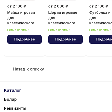
от 2 100 ₽
от 2 000 ₽
от 2 100 ₽
Майка игровая
Шорты игровые
Футболка и
для
для
для
классического
классического
классическ
волейбола для
волейбола для
волейбола 
Есть в наличии
Есть в наличии
Есть в наличии
девочки
мальчика
мальчика
Подробнее
Подробнее
Подроб
Назад к списку
Каталог
Волар
Реквизиты