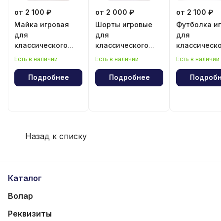
от 2 100 ₽
от 2 000 ₽
от 2 100 ₽
Майка игровая
Шорты игровые
Футболка и
для
для
для
классического
классического
классическ
волейбола для
волейбола для
волейбола 
Есть в наличии
Есть в наличии
Есть в наличии
девочки
мальчика
мальчика
Подробнее
Подробнее
Подроб
Назад к списку
Каталог
Волар
Реквизиты